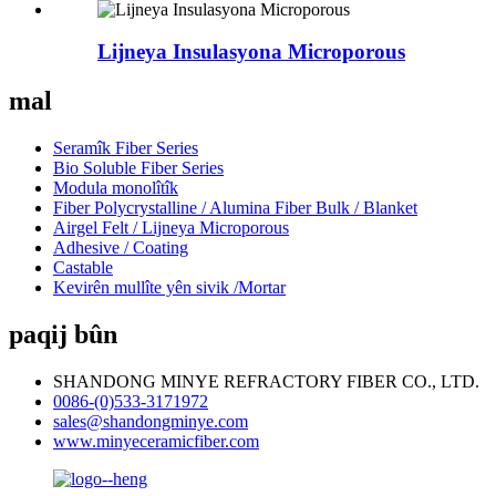
Lijneya Insulasyona Microporous
mal
Seramîk Fiber Series
Bio Soluble Fiber Series
Modula monolîtîk
Fiber Polycrystalline / Alumina Fiber Bulk / Blanket
Airgel Felt / Lijneya Microporous
Adhesive / Coating
Castable
Kevirên mullîte yên sivik /Mortar
paqij bûn
SHANDONG MINYE REFRACTORY FIBER CO., LTD.
0086-(0)533-3171972
sales@shandongminye.com
www.minyeceramicfiber.com