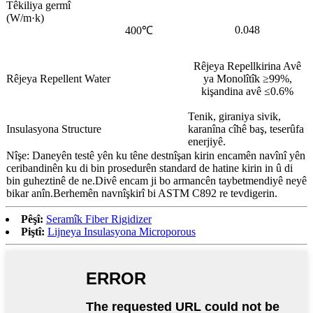
Têkiliya germî
(W/m·k)
0.048
400℃
Rêjeya Repellkirina Avê
Rêjeya Repellent Water
ya Monolîtîk ≥99%,
kişandina avê ≤0.6%
Tenik, giraniya sivik,
Insulasyona Structure
karanîna cîhê baş, teserûfa
enerjiyê.
Nîşe: Daneyên testê yên ku têne destnîşan kirin encamên navînî yên
ceribandinên ku di bin prosedurên standard de hatine kirin in û di
bin guheztinê de ne.Divê encam ji bo armancên taybetmendiyê neyê
bikar anîn.Berhemên navnîşkirî bi ASTM C892 re tevdigerin.
Pêşî:
Seramîk Fiber Rigidizer
Piştî:
Lijneya Insulasyona Microporous