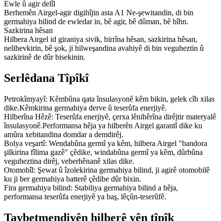
Ewle û agir delîl
Berhemên Airgel-agir digihîjin asta A1 Ne-şewitandin, di bin
germahiya bilind de ewledar in, bê agir, bê dûman, bê bîhn.
Sazkirina hêsan
Hilbera Airgel id giraniya sivik, birrîna hêsan, sazkirina hêsan,
nelihevkirin, bê şok, ji hilweşandina avahiyê di bin veguheztin û
sazkirinê de dûr bisekinin.
Serlêdana Tîpîkî
Petrokîmyayî: Kêmbûna qata însulasyonê kêm bikin, gelek cîh xilas
dike.Kêmkirina germahiya derve û teserûfa enerjiyê.
Hilberîna Hêzê: Teserûfa enerjiyê, çerxa lênihêrîna dirêjtir materyalê
însulasyonê.Performansa hêja ya hilberên Airgel garantî dike ku
amûra xebitandina domdar a demdirêj.
Bolya veşartî: Wendabûna germî ya kêm, hilbera Airgel "bandora
şilkirina fîlima gazê" çêdike, windabûna germî ya kêm, dûrbûna
veguheztina dirêj, veberhênanê xilas dike.
Otomobîl: Şewat û îzolekirina germahiya bilind, ji agirê otomobilê
ku ji ber germahiya batterê çêdibe dûr bixin.
Fira germahiya bilind: Stabiliya germahiya bilind a hêja,
performansa teserûfa enerjiyê ya baş, lêçûn-teserûfê.
Taybetmendiyên hilberê yên tîpîk