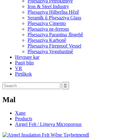
Pîşesaziya Petrokîmiyê
Iron & Steel Industry
Pîşesaziya Hilberîna Hêzê
Seramîk û Pîşesaziya Glass
Pîşesaziya Çimento
Pîşesaziya ne-ferrous
Pîşesaziya Parastina Jîngehê
Pîşesaziya Karbonê
Pîşesaziya Fireproof Vessel
Pîşesaziya Veguhastinê
Hevpare kar
Paqij bûn
VR
Pirtûkok
Mal
Xane
Products
Airgel Felt / Lijneya Microporous