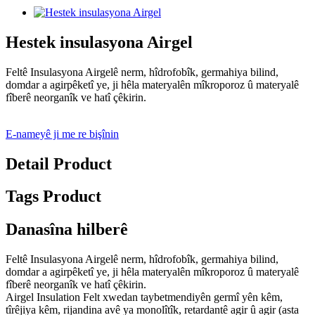
Hestek insulasyona Airgel
Feltê Insulasyona Airgelê nerm, hîdrofobîk, germahiya bilind,
domdar a agirpêketî ye, ji hêla materyalên mîkroporoz û materyalê
fîberê neorganîk ve hatî çêkirin.
E-nameyê ji me re bişînin
Detail Product
Tags Product
Danasîna hilberê
Feltê Insulasyona Airgelê nerm, hîdrofobîk, germahiya bilind,
domdar a agirpêketî ye, ji hêla materyalên mîkroporoz û materyalê
fîberê neorganîk ve hatî çêkirin.
Airgel Insulation Felt xwedan taybetmendiyên germî yên kêm,
tîrêjiya kêm, rijandina avê ya monolîtîk, retardantê agir û agir (asta