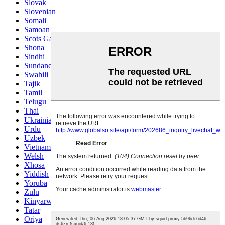
Slovak
Slovenian
Somali
Samoan
Scots Gaelic
Shona
Sindhi
Sundanese
Swahili
Tajik
Tamil
Telugu
Thai
Ukrainian
Urdu
Uzbek
Vietnamese
Welsh
Xhosa
Yiddish
Yoruba
Zulu
Kinyarwanda
Tatar
Oriya