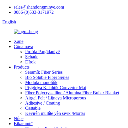
sales@shandongminye.com
0086-(0)533-3171972
English
Xane
Çûna nava
Profîla Pargîdaniyê
Şehade
Dîrok
Products
Seramîk Fiber Series
Bio Soluble Fiber Series
Modula monolîtîk
Piştgiriya Katalîtîk Converter Mat
Fiber Polycrystalline / Alumina Fiber Bulk / Blanket
Airgel Felt / Lijneya Microporous
Adhesive / Coating
Castable
Kevirên mullîte yên sivik /Mortar
Nûçe
Bikaranînî