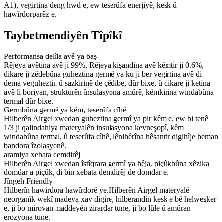
A1), vegirtina deng hwd e, ew teserûfa enerjiyê, kesk û
hawîrdorparêz e.
Taybetmendiyên Tîpîkî
Performansa delîla avê ya baş
Rêjeya avêtina avê ji 99%, Rêjeya kişandina avê kêmtir ji 0.6%,
dikare ji zêdebûna guheztina germê ya ku ji ber vegirtina avê di
dema veguheztin û sazkirinê de çêdibe, dûr bixe, û dikare ji ketina
avê li boriyan, strukturên însulasyona amûrê, kêmkirina windabûna
termal dûr bixe.
Germbûna germê ya kêm, teserûfa cîhê
Hilberên Airgel xwedan guheztina germî ya pir kêm e, ew bi tenê
1/3 ji qalindahiya materyalên insulasyona kevneşopî, kêm
windabûna termal, û teserûfa cîhê, lênihêrîna hêsantir digihîje heman
bandora îzolasyonê.
aramiya xebata demdirêj
Hilberên Airgel xwedan îstîqrara germî ya hêja, piçûkbûna xêzika
domdar a piçûk, di bin xebata demdirêj de domdar e.
Jîngeh Friendly
Hilberîn hawirdora hawîrdorê ye.Hilberên Airgel materyalê
neorganîk wekî madeya xav digire, hilberandin kesk e bê helweşker
e, ji bo mirovan maddeyên zirardar tune, ji bo lûle û amûran
erozyona tune.