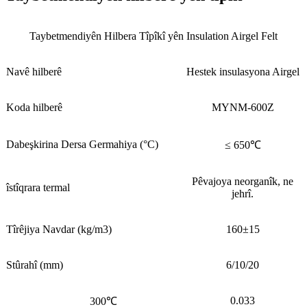
Taybetmendiyên Hilbera Tîpîkî yên Insulation Airgel Felt
Navê hilberê
Hestek insulasyona Airgel
Koda hilberê
MYNM-600Z
Dabeşkirina Dersa Germahiya (°C)
≤ 650℃
Pêvajoya neorganîk, ne
îstîqrara termal
jehrî.
Tîrêjiya Navdar (kg/m3)
160±15
Stûrahî (mm)
6/10/20
0.033
300℃